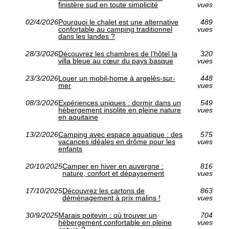
finistère sud en toute simplicité
vues
02/4/2026
Pourquoi le chalet est une alternative
489
confortable au camping traditionnel
vues
dans les landes ?
28/3/2026
Découvrez les chambres de l’hôtel la
320
villa bleue au cœur du pays basque
vues
23/3/2026
Louer un mobil-home à argelès-sur-
448
mer
vues
08/3/2026
Expériences uniques : dormir dans un
549
hébergement insolite en pleine nature
vues
en aquitaine
13/2/2026
Camping avec espace aquatique : des
575
vacances idéales en drôme pour les
vues
enfants
20/10/2025
Camper en hiver en auvergne :
816
nature, confort et dépaysement
vues
17/10/2025
Découvrez les cartons de
863
déménagement à prix malins !
vues
30/9/2025
Marais poitevin : où trouver un
704
hébergement confortable en pleine
vues