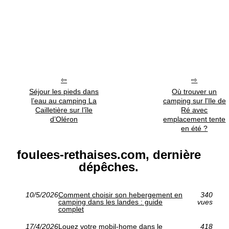
Séjour les pieds dans
Où trouver un
l’eau au camping La
camping sur l'Ile de
Cailletière sur l’île
Ré avec
d’Oléron
emplacement tente
en été ?
foulees-rethaises.com, dernière
dépêches.
10/5/2026
Comment choisir son hebergement en
340
camping dans les landes : guide
vues
complet
17/4/2026
Louez votre mobil-home dans le
418