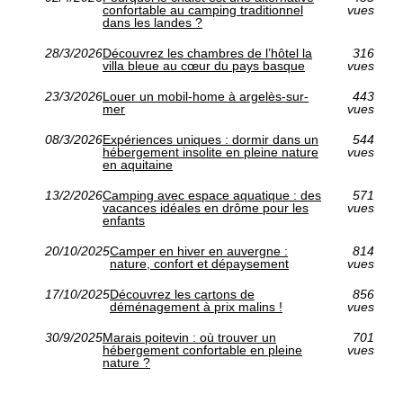
confortable au camping traditionnel
vues
dans les landes ?
28/3/2026
Découvrez les chambres de l’hôtel la
316
villa bleue au cœur du pays basque
vues
23/3/2026
Louer un mobil-home à argelès-sur-
443
mer
vues
08/3/2026
Expériences uniques : dormir dans un
544
hébergement insolite en pleine nature
vues
en aquitaine
13/2/2026
Camping avec espace aquatique : des
571
vacances idéales en drôme pour les
vues
enfants
20/10/2025
Camper en hiver en auvergne :
814
nature, confort et dépaysement
vues
17/10/2025
Découvrez les cartons de
856
déménagement à prix malins !
vues
30/9/2025
Marais poitevin : où trouver un
701
hébergement confortable en pleine
vues
nature ?