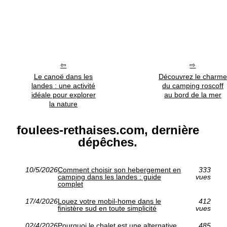
Le canoë dans les
Découvrez le charme
landes : une activité
du camping roscoff
idéale pour explorer
au bord de la mer
la nature
foulees-rethaises.com, dernière
dépêches.
10/5/2026
Comment choisir son hebergement en
333
camping dans les landes : guide
vues
complet
17/4/2026
Louez votre mobil-home dans le
412
finistère sud en toute simplicité
vues
02/4/2026
Pourquoi le chalet est une alternative
485