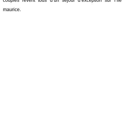
couples rêvent tous d’un séjour d’exception sur l’ile
maurice.