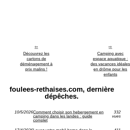
Découvrez les
Camping avec
cartons de
espace aquatique :
déménagement à
des vacances idéale
prix malins !
en drôme pour les
enfants
foulees-rethaises.com, dernière
dépêches.
10/5/2026
Comment choisir son hebergement en
332
camping dans les landes : guide
vues
complet
17/4/2026
Louez votre mobil-home dans le
411