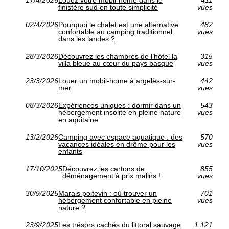
finistère sud en toute simplicité
vues
02/4/2026
Pourquoi le chalet est une alternative
482
confortable au camping traditionnel
vues
dans les landes ?
28/3/2026
Découvrez les chambres de l’hôtel la
315
villa bleue au cœur du pays basque
vues
23/3/2026
Louer un mobil-home à argelès-sur-
442
mer
vues
08/3/2026
Expériences uniques : dormir dans un
543
hébergement insolite en pleine nature
vues
en aquitaine
13/2/2026
Camping avec espace aquatique : des
570
vacances idéales en drôme pour les
vues
enfants
17/10/2025
Découvrez les cartons de
855
déménagement à prix malins !
vues
30/9/2025
Marais poitevin : où trouver un
701
hébergement confortable en pleine
vues
nature ?
23/9/2025
Les trésors cachés du littoral sauvage
1 121