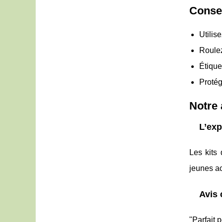
Consei
Utilis
Roulez
Étique
Protég
Notre 
L’exp
Les kits 
jeunes ac
Avis 
"Parfait 