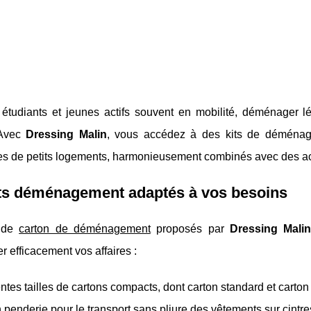
 étudiants et jeunes actifs souvent en mobilité, déménager lé
. Avec
Dressing Malin
, vous accédez à des kits de déménag
tes de petits logements, harmonieusement combinés avec des ac
its déménagement adaptés à vos besoins
s de
carton de déménagement
proposés par
Dressing Mali
er efficacement vos affaires :
entes tailles de cartons compacts, dont carton standard et carton l
 penderie pour le transport sans pliure des vêtements sur cintre