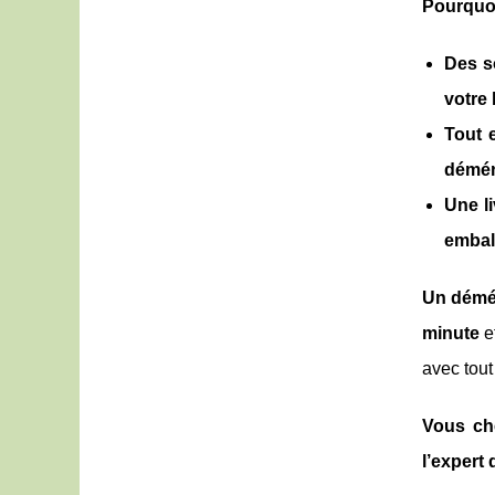
Pourquoi 
Des s
votre
Tout e
démén
Une li
embal
Un démé
minute
e
avec tout
Vous ch
l’expert