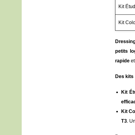
Kit Étud
Kit Col
Dressin
petits l
rapide
e
Des kits
Kit Ét
effica
Kit C
T3
. U