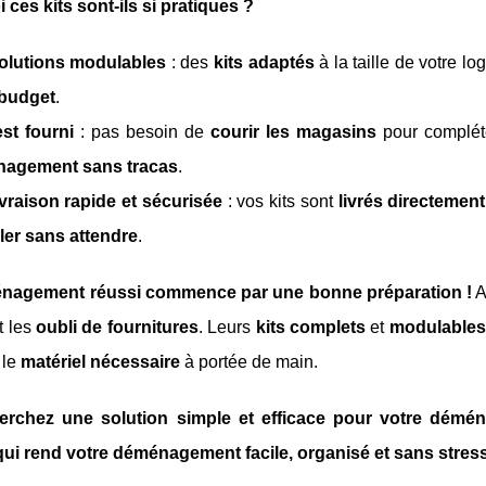
ces kits sont-ils si pratiques ?
olutions modulables
: des
kits adaptés
à la taille de votre l
 budget
.
st fourni
: pas besoin de
courir les magasins
pour compléte
agement sans tracas
.
vraison rapide et sécurisée
: vos kits sont
livrés directemen
ler sans attendre
.
nagement réussi commence par une bonne préparation !
A
t les
oubli de fournitures
. Leurs
kits complets
et
modulables
 le
matériel nécessaire
à portée de main.
erchez une solution simple et efficace pour votre démé
 qui rend votre déménagement facile, organisé et sans stres