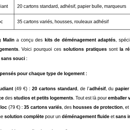
iant
20 cartons standard, adhésif, papier bulle, marqueurs
oc
35 cartons variés, housses, rouleaux adhésif
g Malin
a conçu des
kits de déménagement adaptés
, spéc
ogements
. Voici pourquoi ces
solutions pratiques
sont
la r
t
sans souci
:
 pensés pour chaque type de logement :
udiant
(49 €) :
20 cartons standard
, de l’
adhésif
, du
papier
ce
des
studios et petits logements
. Tout est là pour
emballer v
oloc
(79 €) :
35 cartons variés
, des
housses de protection
, e
ne
solution complète
pour un
déménagement fluide
et
sans 