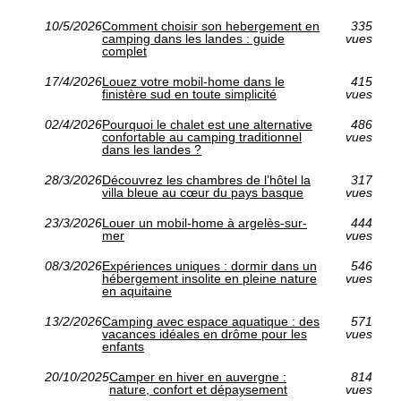
10/5/2026
Comment choisir son hebergement en
335
camping dans les landes : guide
vues
complet
17/4/2026
Louez votre mobil-home dans le
415
finistère sud en toute simplicité
vues
02/4/2026
Pourquoi le chalet est une alternative
486
confortable au camping traditionnel
vues
dans les landes ?
28/3/2026
Découvrez les chambres de l’hôtel la
317
villa bleue au cœur du pays basque
vues
23/3/2026
Louer un mobil-home à argelès-sur-
444
mer
vues
08/3/2026
Expériences uniques : dormir dans un
546
hébergement insolite en pleine nature
vues
en aquitaine
13/2/2026
Camping avec espace aquatique : des
571
vacances idéales en drôme pour les
vues
enfants
20/10/2025
Camper en hiver en auvergne :
814
nature, confort et dépaysement
vues