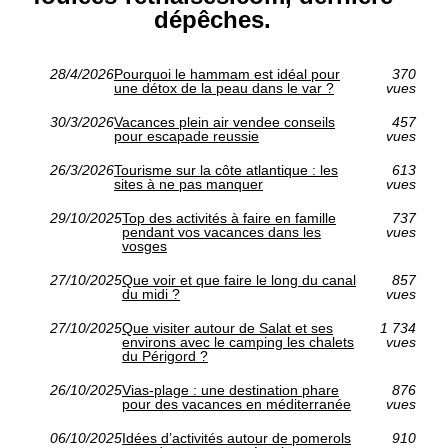
dépêches.
28/4/2026
Pourquoi le hammam est idéal pour
370
une détox de la peau dans le var ?
vues
30/3/2026
Vacances plein air vendee conseils
457
pour escapade reussie
vues
26/3/2026
Tourisme sur la côte atlantique : les
613
sites à ne pas manquer
vues
29/10/2025
Top des activités à faire en famille
737
pendant vos vacances dans les
vues
vosges
27/10/2025
Que voir et que faire le long du canal
857
du midi ?
vues
27/10/2025
Que visiter autour de Salat et ses
1 734
environs avec le camping les chalets
vues
du Périgord ?
26/10/2025
Vias-plage : une destination phare
876
pour des vacances en méditerranée
vues
06/10/2025
Idées d’activités autour de pomerols
910