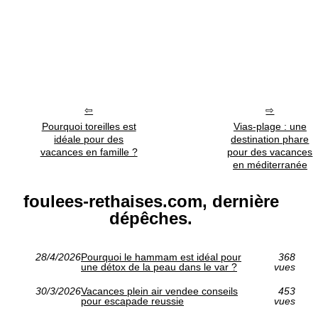
Pourquoi toreilles est
Vias-plage : une
idéale pour des
destination phare
vacances en famille ?
pour des vacances
en méditerranée
foulees-rethaises.com, dernière
dépêches.
28/4/2026
Pourquoi le hammam est idéal pour
368
une détox de la peau dans le var ?
vues
30/3/2026
Vacances plein air vendee conseils
453
pour escapade reussie
vues