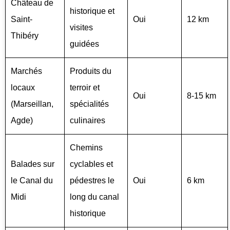
Château de
historique et
Saint-
Oui
12 km
visites
Thibéry
guidées
Marchés
Produits du
locaux
terroir et
Oui
8-15 km
(Marseillan,
spécialités
Agde)
culinaires
Chemins
Balades sur
cyclables et
le Canal du
pédestres le
Oui
6 km
Midi
long du canal
historique