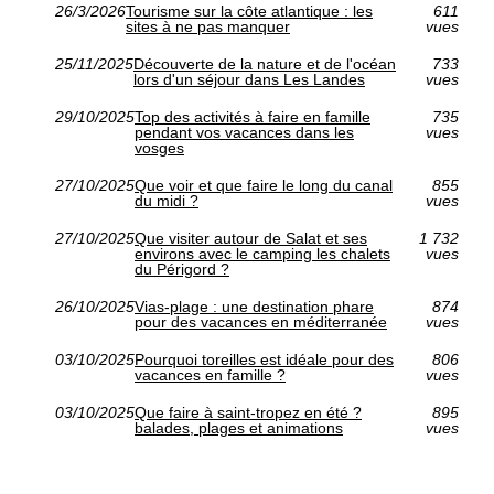
26/3/2026
Tourisme sur la côte atlantique : les
611
sites à ne pas manquer
vues
25/11/2025
Découverte de la nature et de l'océan
733
lors d'un séjour dans Les Landes
vues
29/10/2025
Top des activités à faire en famille
735
pendant vos vacances dans les
vues
vosges
27/10/2025
Que voir et que faire le long du canal
855
du midi ?
vues
27/10/2025
Que visiter autour de Salat et ses
1 732
environs avec le camping les chalets
vues
du Périgord ?
26/10/2025
Vias-plage : une destination phare
874
pour des vacances en méditerranée
vues
03/10/2025
Pourquoi toreilles est idéale pour des
806
vacances en famille ?
vues
03/10/2025
Que faire à saint-tropez en été ?
895
balades, plages et animations
vues