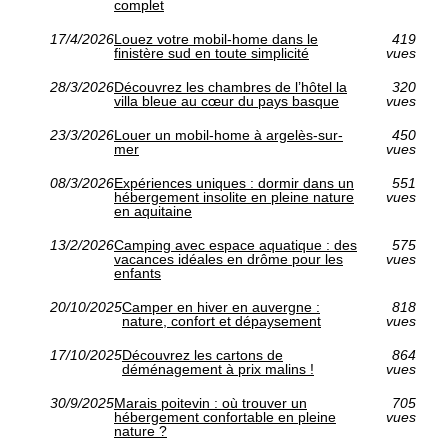
complet
17/4/2026
Louez votre mobil-home dans le
419
finistère sud en toute simplicité
vues
28/3/2026
Découvrez les chambres de l’hôtel la
320
villa bleue au cœur du pays basque
vues
23/3/2026
Louer un mobil-home à argelès-sur-
450
mer
vues
08/3/2026
Expériences uniques : dormir dans un
551
hébergement insolite en pleine nature
vues
en aquitaine
13/2/2026
Camping avec espace aquatique : des
575
vacances idéales en drôme pour les
vues
enfants
20/10/2025
Camper en hiver en auvergne :
818
nature, confort et dépaysement
vues
17/10/2025
Découvrez les cartons de
864
déménagement à prix malins !
vues
30/9/2025
Marais poitevin : où trouver un
705
hébergement confortable en pleine
vues
nature ?