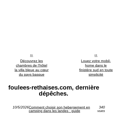
Découvrez les
Louez votre mobil-
chambres de l’hôtel
home dans le
la villa bleue au cœur
finistère sud en toute
du pays basque
simplicité
foulees-rethaises.com, dernière
dépêches.
10/5/2026
Comment choisir son hebergement en
340
camping dans les landes : guide
vues